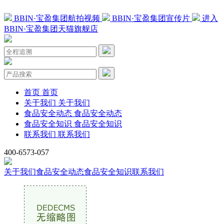
BBIN·宝盈集团航拍视频
BBIN·宝盈集团宣传片
进入
BBIN·宝盈集团天猫旗舰店
首页
首页
关于我们
关于我们
食品安全动态
食品安全动态
食品安全知识
食品安全知识
联系我们
联系我们
400-6573-057
关于我们
食品安全动态
食品安全知识
联系我们